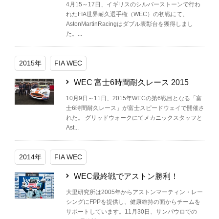
4月15～17日、イギリスのシルバーストーンで行わ
れたFIA世界耐久選手権（WEC）の初戦にて、
AstonMartinRacingはダブル表彰台を獲得しまし
た。...
2015年
FIA WEC
WEC 富士6時間耐久レース 2015
10月9日～11日、2015年WECの第6戦目となる「富
士6時間耐久レース」が富士スピードウェイで開催さ
れた。 グリッドウォークにてメカニックスタッフと
Ast...
2014年
FIA WEC
WEC最終戦でアストン勝利！
大里研究所は2005年からアストンマーティン・レー
シングにFPPを提供し、健康維持の面からチームを
サポートしています。11月30日、サンパウロでの