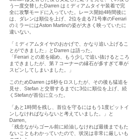
う一度交替したDarren はミディアムタイヤ装着で完
全に攻撃モードに入っていた。レース開始4時間後に
は、ダレンは順位を上げ、2位を走る71号車のFerrari
のミラーにはAston Martinの姿が大きく映っていたに
違いない。
「ミディアムタイヤのおかげで、かなり追い上げるこ
とができました」とDarren は語った。
「Ferrari との差を縮め、もう少しで追い抜けるところ
まできましたが、第７コーナーの縁石が多すぎて車が
スピンしてしまいました。」
このためDarren は6秒をロスしたが、その後も猛追を
見せ、Stefan と交替するまでに3位に順位を上げ、続
くStefanが首位に立った。
「あと1時間を残し、首位を守るにはもう1度ピットイ
ンしなければならないと考えていました。」と
Darren。
「残念ながらゴール前に給油しなければ最後までもた
ないこともわかっていたので、状況は非常に厳しいも