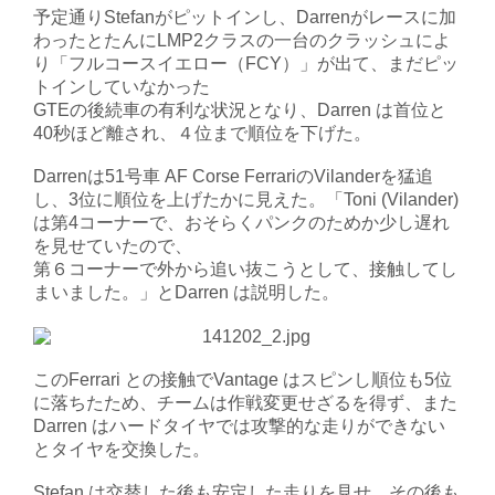
予定通りStefanがピットインし、Darrenがレースに加
わったとたんにLMP2クラスの一台のクラッシュによ
り「フルコースイエロー（FCY）」が出て、まだピッ
トインしていなかった
GTEの後続車の有利な状況となり、Darren は首位と
40秒ほど離され、４位まで順位を下げた。
Darrenは51号車 AF Corse FerrariのVilanderを猛追
し、3位に順位を上げたかに見えた。「Toni (Vilander)
は第4コーナーで、おそらくパンクのためか少し遅れ
を見せていたので、
第６コーナーで外から追い抜こうとして、接触してし
まいました。」とDarren は説明した。
このFerrari との接触でVantage はスピンし順位も5位
に落ちたため、チームは作戦変更せざるを得ず、また
Darren はハードタイヤでは攻撃的な走りができない
とタイヤを交換した。
Stefan は交替した後も安定した走りを見せ、その後も