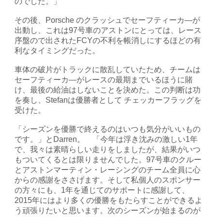
のでした。」
その後、Porsche のクラッシュでセーフティーカ―が
出動し、これは97号車のアストンにとっては、レース
序盤ので出されたFCYの不利を帳消しにするほどの有
利なタイミングだった。
車体の破片がトラックに散乱していたため、チームは
セーフティーカ―がレースの最期までいるほうに賭
け、最後の給油はしないことを決めた。この判断は功
を奏し、Stefanは優勝者として チェッカーフラッグを
受けた。
「シーズンを優勝で終えるのはいつも気分がいいもの
です。」とDarren。 「今年は浮き沈みの激しい1年
で、我々は素晴らしい走りをしましたが、結果がいつ
もついてくるとは限りませんでした。97号車のクルー
とアストンマーティン・レーシングのチーム全員に心
からの感謝をささげます。そして私個人のスポンサー
の方々にも、1年を通じてのサポートに感謝して、
2015年にはより多くの優勝をもたらすことができるよ
う頑張りたいと思います。次のシーズンが始まるのが