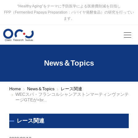
“Healthy Aging”をテーマに予防医学による医療費削減を目指し
FPP（Fermented Papaya Preparation：パパイヤ発酵食品）の研究を行ってい
ます。
News＆Topics
Home
News＆Topics
レース関連
WECスパ・フランコルシャンアストンマーティンヴァンテ
ージGTEが<br...
レース関連