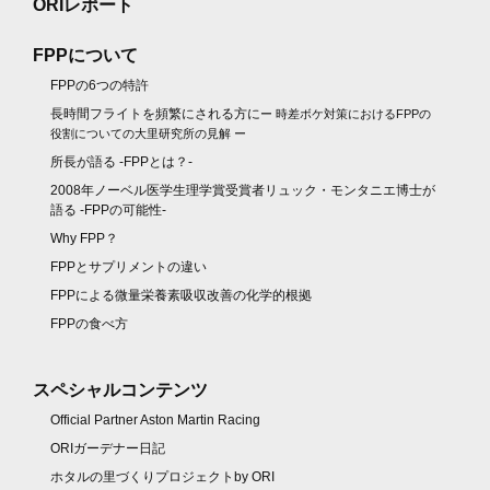
ORIレポート
FPPについて
FPPの6つの特許
長時間フライトを頻繁にされる方に
ー 時差ボケ対策におけるFPPの
役割についての大里研究所の見解 ー
所長が語る -FPPとは？-
2008年ノーベル医学生理学賞受賞者リュック・モンタニエ博士が
語る -FPPの可能性-
Why FPP？
FPPとサプリメントの違い
FPPによる微量栄養素吸収改善の化学的根拠
FPPの食べ方
スペシャルコンテンツ
Official Partner Aston Martin Racing
ORIガーデナー日記
ホタルの里づくりプロジェクトby ORI