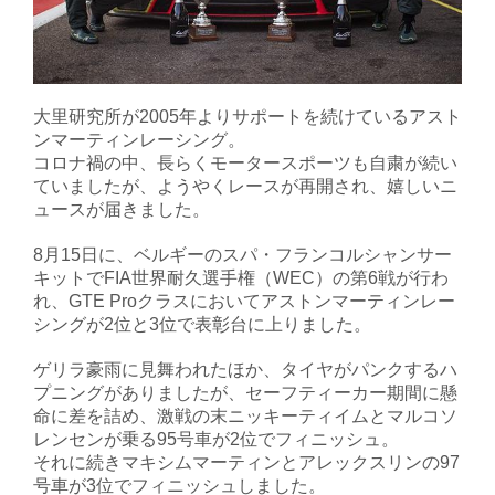
大里研究所が2005年よりサポートを続けているアスト
ンマーティンレーシング。
コロナ禍の中、長らくモータースポーツも自粛が続い
ていましたが、ようやくレースが再開され、嬉しいニ
ュースが届きました。
8月15日に、ベルギーのスパ・フランコルシャンサー
キットでFIA世界耐久選手権（WEC）の第6戦が行わ
れ、GTE Proクラスにおいてアストンマーティンレー
シングが2位と3位で表彰台に上りました。
ゲリラ豪雨に見舞われたほか、タイヤがパンクするハ
プニングがありましたが、セーフティーカー期間に懸
命に差を詰め、激戦の末ニッキーティイムとマルコソ
レンセンが乗る95号車が2位でフィニッシュ。
それに続きマキシムマーティンとアレックスリンの97
号車が3位でフィニッシュしました。