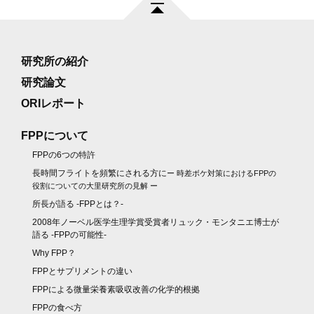
研究所の紹介
研究論文
ORIレポート
FPPについて
FPPの6つの特許
長時間フライトを頻繁にされる方に
ー 時差ボケ対策におけるFPPの
役割についての大里研究所の見解 ー
所長が語る -FPPとは？-
2008年ノーベル医学生理学賞受賞者リュック・モンタニエ博士が
語る -FPPの可能性-
Why FPP？
FPPとサプリメントの違い
FPPによる微量栄養素吸収改善の化学的根拠
FPPの食べ方